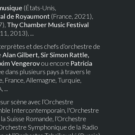
musique
(États-Unis,
val de Royaumont
(France, 2021),
7),
Thy Chamber Music Festival
1, 2013), ...
terprètes et des chefs d’orchestre de
e
Alan Gilbert, Sir Simon Rattle,
axim Vengerov
ou encore
Patricia
ée dans plusieurs pays à travers le
, France, Allemagne, Turquie,
...
sur scène avec l’Orchestre
mble Intercontemporain, l'Orchestre
e la Suisse Romande, l’Orchestre
’Orchestre Symphonique de la Radio