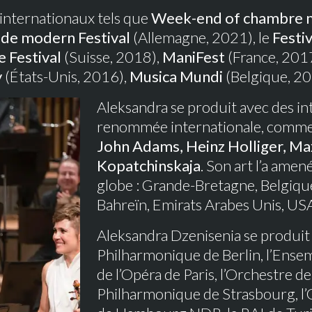
 internationaux tels que
Week-end of chambre 
de modern Festival
(Allemagne, 2021), le
Festi
 Festival
(Suisse, 2018),
ManiFest
(France, 201
y
(États-Unis, 2016),
Musica Mundi
(Belgique, 201
Aleksandra se produit avec des in
renommée internationale, comm
John Adams, Heinz Holliger, M
Kopatchinskaja
. Son art l’a amen
globe : Grande-Bretagne, Belgique
Bahreïn, Emirats Arabes Unis, USA, 
Aleksandra Dzenisenia se produit 
Philharmonique de Berlin, l’Ense
de l’Opéra de Paris, l’Orchestre d
Philharmonique de Strasbourg, l