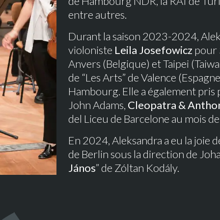
de Hambourg NDR, la RAI de Turin 
entre autres.
Durant la saison 2023-2024, Aleks
violoniste
Leila Josefowicz
pour 
Anvers (Belgique) et Taipei (Taiwa
de “Les Arts” de Valence (Espagne
Hambourg. Elle a également pris p
John Adams,
Cleopatra & Antho
del Liceu de Barcelone au mois 
En 2024, Aleksandra a eu la joie
de Berlin sous la direction de Joh
János
” de Zóltan Kodály.